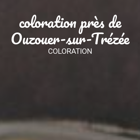
coloration près de
Ouzouer-sur-Trézée
COLORATION