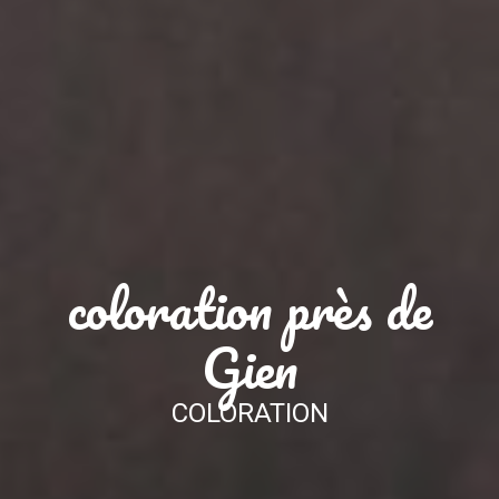
coloration près de
Gien
COLORATION