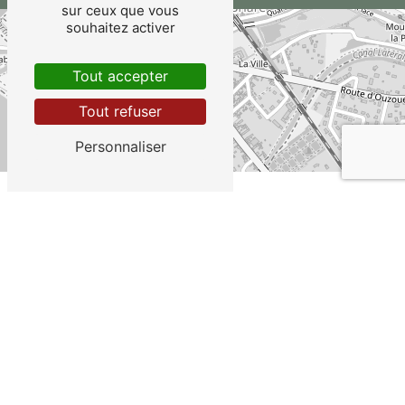
sur ceux que vous
souhaitez activer
+
−
Tout accepter
Tout refuser
Personnaliser
Leaflet
COIFF'DESIGN À BRIARE
N'hésitez pas à nous
contacter
Envie d'une nouvelle
coupe
ou d'une
couleur éclatante
? N'hésitez pas à nous
contacter pour prendre rendez-vous avec
nos
coiffeurs talentueux
. Transformez