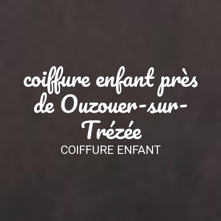
coiffure enfant près
de Ouzouer-sur-
Trézée
COIFFURE ENFANT