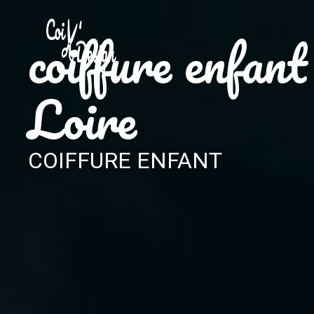
Panneau de gestion des cookies
coiffure enfan
Loire
COIFFURE ENFANT