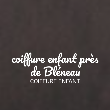
coiffure enfant près
de Bléneau
COIFFURE ENFANT