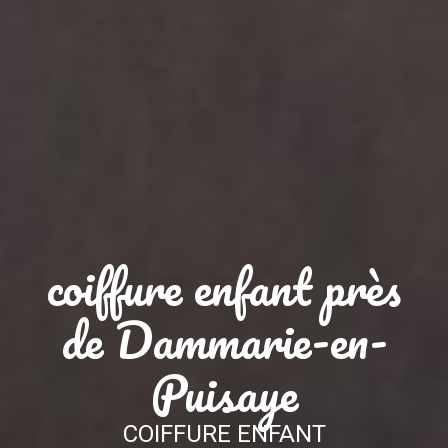
coiffure enfant près
de Dammarie-en-
Puisaye
COIFFURE ENFANT