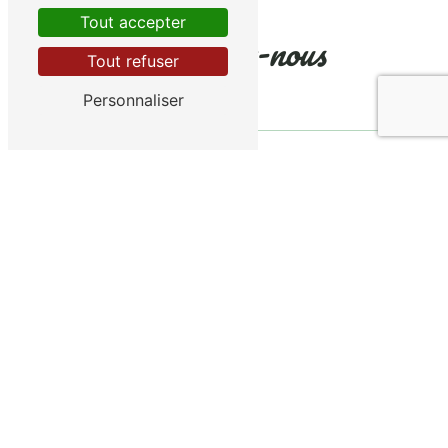
Tout accepter
Contactez-nous
Tout refuser
Personnaliser
Combien font quatre plus huit