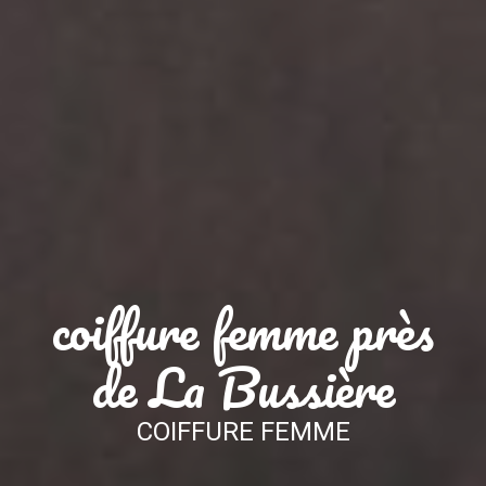
coiffure femme près
de La Bussière
COIFFURE FEMME