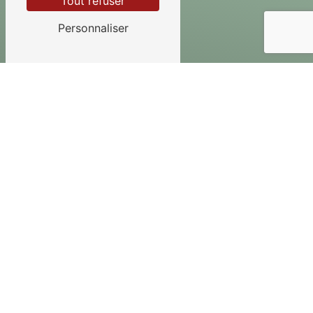
Tout refuser
Personnaliser
Adresse
40 Rue de la Liberté
45250 Briare
Téléphone
02 38 31 20 33