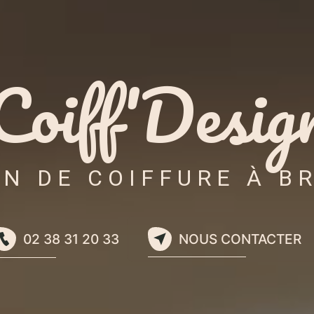
Coiff'Desig
N DE COIFFURE À B
02 38 31 20 33
NOUS CONTACTER