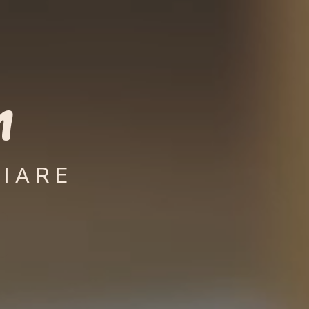
n
RIARE